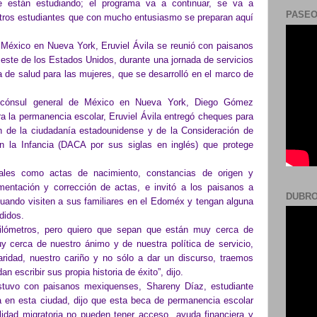
 están estudiando; el programa va a continuar, se va a
PASEO
stros estudiantes que con mucho entusiasmo se preparan aquí
 México en Nueva York, Eruviel Ávila se reunió con paisanos
este de los Estados Unidos, durante una jornada de servicios
 de salud para las mujeres, que se desarrolló en el marco de
l cónsul general de México en Nueva York, Diego Gómez
 la permanencia escolar, Eruviel Ávila entregó cheques para
ón de la ciudadanía estadounidense y de la Consideración de
n la Infancia (DACA por sus siglas en inglés) que protege
ales como actas de nacimiento, constancias de origen y
mentación y corrección de actas, e invitó a los paisanos a
DUBRO
 cuando visiten a sus familiares en el Edoméx y tengan alguna
didos.
kilómetros, pero quiero que sepan que están muy cerca de
 cerca de nuestro ánimo y de nuestra política de servicio,
aridad, nuestro cariño y no sólo a dar un discurso, traemos
n escribir sus propia historia de éxito”, dijo.
stuvo con paisanos mexiquenses, Shareny Díaz, estudiante
 en esta ciudad, dijo que esta beca de permanencia escolar
idad migratoria no pueden tener acceso ayuda financiera y