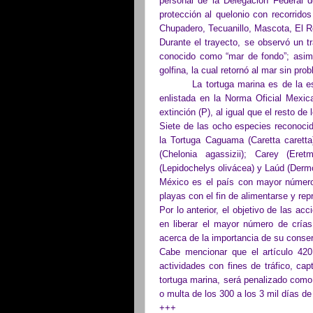
personal de la Delegación Federal 
protección al quelonio con recorrido
Chupadero, Tecuanillo, Mascota, El R
Durante el trayecto, se observó un t
conocido como “mar de fondo”; asimi
golfina, la cual retornó al mar sin pro
La tortuga marina es de la especi
enlistada en la Norma Oficial Mex
extinción (P), al igual que el resto de 
Siete de las ocho especies reconoci
la Tortuga Caguama (Caretta caretta
(Chelonia agassizii); Carey (Eret
(Lepidochelys olivácea) y Laúd (Derm
México es el país con mayor número 
playas con el fin de alimentarse y rep
Por lo anterior, el objetivo de las ac
en liberar el mayor número de crías
acerca de la importancia de su conse
Cabe mencionar que el artículo 420
actividades con fines de tráfico, ca
tortuga marina, será penalizado como
o multa de los 300 a los 3 mil días d
+++