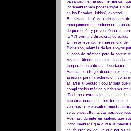
paisanos, hermanas, hermanos, que
incrementar para poder apoyar a nue
en los Estados Unidos”, expresó.
En la sede del Consulado general de
mexiquenses que radican en la costa 
de promoción y prevención en materia
la XVI Semana Binacional de Salud.
En este evento, en presencia de
Pickerson, además de los apoyos para
el pago de trámites para la obtenci
Acción Diferida para los Llegados e
temporalmente de una deportación.
Asimismo, otorgó documentos ofici
asesoría para la aclaración, comple
afiliarse al Seguro Popular para que
complicación médica puedan ser aten
“Podemos estar lejos, a miles de 
nuestros corazones; los tenemos muy
venimos a expresarles nuestra solid
soluciones, alternativas para que pueda
Además, durante un diálogo que so
indocumentada que cursa la maestría
es de gran ayuda ya que por su cal