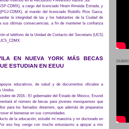
 están internos en el Reclusorio Preventivo Varonil Sur.
(SSP-CDMX), a cargo del licenciado Hiram Almeida Estrada, y
a (PGJ-CDMX), al mando del licenciado Rodolfo Ríos Garza,
rdar la integridad de las y los habitantes de la Ciudad de
sta sus últimas consecuencias, a fin de mantener la confianza
ión el teléfono de la Unidad de Contacto del Secretario (UCS)
r @UCS_CDMX.
VILA EN NUEVA YORK MÁS BECAS
DUBRO
UE ESTUDIAN EN EEUU
apoyos educativos, de salud y de documentos oficiales a
s Unidos.
tubre de 2016.- El gobernador del Estado de México, Eruviel
rementará el número de becas para jóvenes mexiquenses que
llos para los llamados dreamers, que además de prepararse
over el bienestar en sus comunidades.
ducto de la educación, estudié mi maestría y mi doctorado en
 Por eso hoy vengo con mucho entusiasmo a apoyar a mis