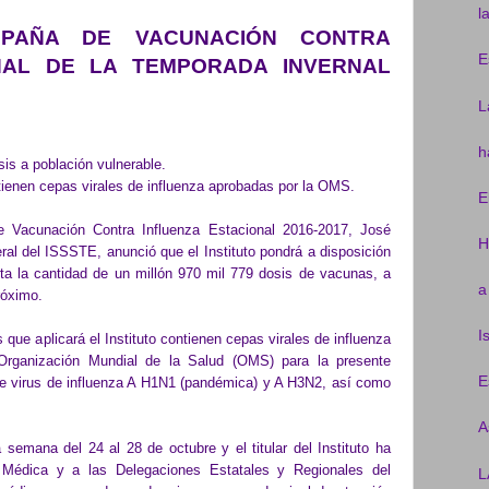
l
MPAÑA DE VACUNACIÓN CONTRA
E
NAL DE LA TEMPORADA INVERNAL
L
h
s a población vulnerable.
n cepas virales de influenza aprobadas por la OMS.
E
Vacunación Contra Influenza Estacional 2016-2017, José
H
al del ISSSTE, anunció que el Instituto pondrá a disposición
ta la cantidad de un millón 970 mil 779 dosis de vacunas, a
a
róximo.
I
ue aplicará el Instituto contienen cepas virales de influenza
rganización Mundial de la Salud (OMS) para la presente
E
de virus de influenza A H1N1 (pandémica) y A H3N2, así como
A
 semana del 24 al 28 de octubre y el titular del Instituto ha
n Médica y a las Delegaciones Estatales y Regionales del
L