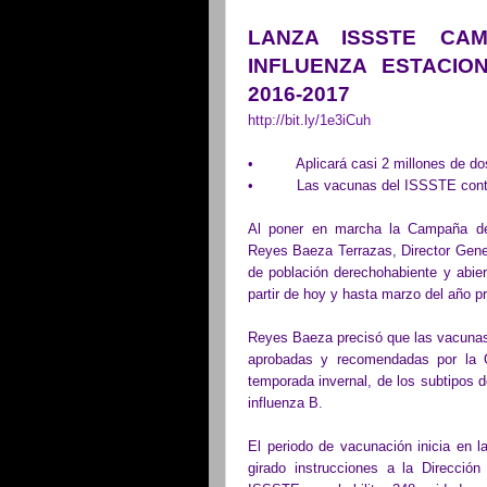
LANZA ISSSTE CA
INFLUENZA ESTACIO
2016-2017
http://bit.ly/1e3iCuh
• Aplicará casi 2 millones de dosi
• Las vacunas del ISSSTE contiene
Al poner en marcha la Campaña de 
Reyes Baeza Terrazas, Director Gener
de población derechohabiente y abier
partir de hoy y hasta marzo del año p
Reyes Baeza precisó que las vacunas q
aprobadas y recomendadas por la O
temporada invernal, de los subtipos 
influenza B.
El periodo de vacunación inicia en la
girado instrucciones a la Direcció