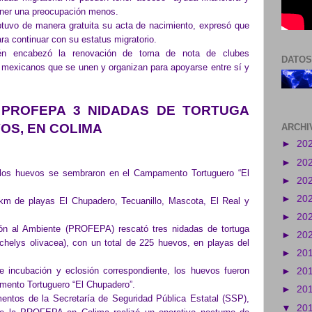
ener una preocupación menos.
btuvo de manera gratuita su acta de nacimiento, expresó que
ra continuar con su estatus migratorio.
bién encabezó la renovación de toma de nota de clubes
DATOS
 mexicanos que se unen y organizan para apoyarse entre sí y
 PROFEPA 3 NIDADAS DE TORTUGA
OS, EN COLIMA
ARCHI
►
20
►
20
 los huevos se sembraron en el Campamento Tortuguero “El
►
20
►
20
km de playas El Chupadero, Tecuanillo, Mascota, El Real y
►
20
ión al Ambiente (PROFEPA) rescató tres nidadas de tortuga
►
20
chelys olivacea), con un total de 225 huevos, en playas del
►
20
 incubación y eclosión correspondiente, los huevos fueron
►
20
ento Tortuguero “El Chupadero”.
►
20
entos de la Secretaría de Seguridad Pública Estatal (SSP),
▼
20