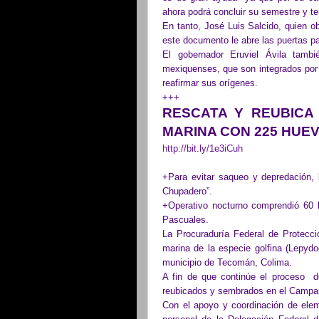
ahora podrá concluir su semestre y t
En tanto, José Luis Salcido, quien o
este documento le abre las puertas pa
El gobernador Eruviel Ávila tam
mexiquenses, que son integrados por
reafirmar sus orígenes.
+++
RESCATA Y REUBICA
MARINA CON 225 HUEV
http://bit.ly/1e3iCuh
+Para evitar saqueo y depredación,
Chupadero”.
+Operativo nocturno comprendió 60 
Pascuales.
La Procuraduría Federal de Protecc
marina de la especie golfina (Lepydo
municipio de Tecomán, Colima.
A fin de que continúe el proceso de
reubicados y sembrados en el Campam
Con el apoyo y coordinación de elem