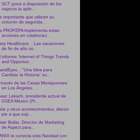
a SCT pone a disposición de los
viajeros la aplic...
s importante que utilicen su
cinturón de segurida...
a PROFEPA implementa estas
acciones en colaboraci...
arp Healthcare... Las vacaciones
de fin de año so...
l informe ‘Internet of Things Trends
and Opportun...
andEyes... “Una Idea para
Cambiar la Historia” es...
 través de las Casas Mexiquenses
en Los Ángeles, ...
saac Lekach, presidente actual de
GSEA México (Pr...
ste y otros acontecimientos, dieron
pie a que exp...
sier Bollar, Director de Marketing
de Aspect para...
ANIX te conecta esta Navidad con