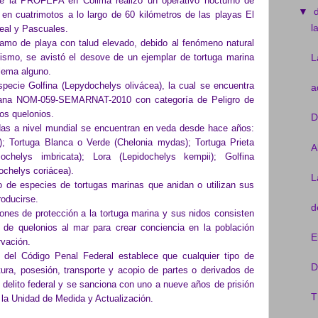
de la PROFEPA en Colima realizó un operativo nocturno de
▼
s en cuatrimotos a lo largo de 60 kilómetros de las playas El
l
eal y Pascuales.
ramo de playa con talud elevado, debido al fenómeno natural
smo, se avistó el desove de un ejemplar de tortuga marina
L
blema alguno.
e Golfina (Lepydochelys olivácea), la cual se encuentra
a
icana NOM-059-SEMARNAT-2010 con categoría de Peligro de
los quelonios.
D
das a nivel mundial se encuentran en veda desde hace años:
); Tortuga Blanca o Verde (Chelonia mydas); Tortuga Prieta
A
mochelys imbricata); Lora (Lepidochelys kempii); Golfina
ochelys coriácea).
L
de especies de tortugas marinas que anidan o utilizan sus
roducirse.
d
ciones de protección a la tortuga marina y sus nidos consisten
 de quelonios al mar para crear conciencia en la población
E
rvación.
 del Código Penal Federal establece que cualquier tipo de
D
ptura, posesión, transporte y acopio de partes o derivados de
 delito federal y se sanciona con uno a nueve años de prisión
T
e la Unidad de Medida y Actualización.