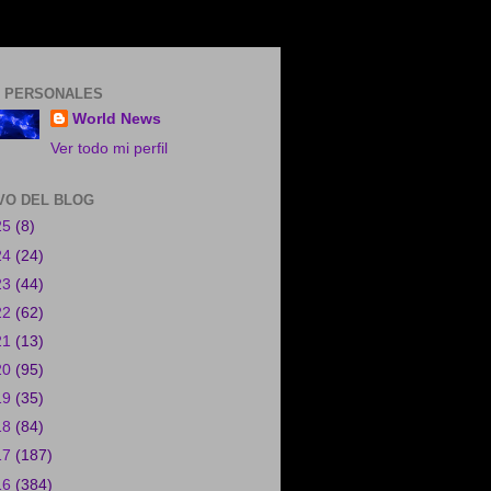
 PERSONALES
World News
Ver todo mi perfil
VO DEL BLOG
25
(8)
24
(24)
23
(44)
22
(62)
21
(13)
20
(95)
19
(35)
18
(84)
17
(187)
16
(384)