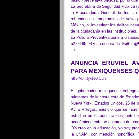
prisión preventiva oficiosa, por lo que
La Secretaría de Seguridad Pública 
la Procuraduría General de Justici
refrendan su compromiso de salvagua
México, al investigar los delitos ha
de la ciudadanía en las instituciones.
La Policía Preventiva pone a disposic
52 08 98 98 y su cuenta de Twitte
+++
ANUNCIA ERUVIEL Á
PARA MEXIQUENSES Q
http://bit.ly/1e3iCuh
El gobernador mexiquense entregó 
migrantes de la costa este de Estado
Nueva York, Estados Unidos, 23 de oc
Ávila Villegas, anunció que se inc
estudian en Estados Unidos, entre e
académicamente se encargan de prom
“Yo creo en la educación, yo soy pro
la UNAM, con mención honorífica.