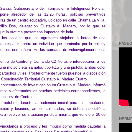
arcía, Subsecretario de Información e Inteligencia Policial,
orte alrededor de las 12:26 horas, policías preventivos
ras de un centro educativo, ubicado en calle Chalma La Villa,
bolillo Dos, delegación Gustavo A. Madero, por lo que se
que la víctima presentaba impactos de bala.
a los policías que los agresores viajaban a bordo de una
PASEO
ra disparar contra un individuo que caminaba por la calle y
con su compañero. En las cámaras de videovigilancia se da
n.
l Centro de Control y Comando C2 Norte, e interceptaron a los
ó una motocicleta Yamaha, tipo FZS y una pistola, ambas color
cartuchos útiles. Posteriormente fueron puestos a disposición
a Coordinación Territorial Gustavo A. Madero Cuatro.
sconcentrado de Investigación en Gustavo A. Madero, informó
ntos y efectuadas las pruebas periciales correspondientes, la
 un juez de Control.
octubre, durante la audiencia inicial para los imputados,
cidio y lesiones, ambos calificados, su defensa solicitó la
para resolver su situación jurídica, misma que venció el 20 de
HERMO
 vincularlos a proceso y les impuso como medida cautelar la