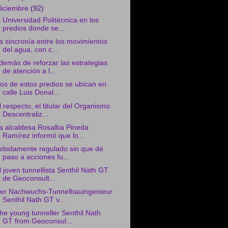
diciembre
(92)
a Universidad Politécnica en los
predios donde se...
a sincronía entre los movimientos
del agua, con c...
demás de reforzar las estrategias
de atención a l...
os de estos predios se ubican en
calle Luis Donal...
l respecto, el titular del Organismo
Descentraliz...
a alcaldesa Rosalba Pineda
Ramírez informó que lo...
ebidamente regulado sin que dé
paso a acciones fu...
l joven tunnellista Senthil Nath GT
de Geoconsult...
er Nachwuchs-Tunnelbauingenieur
Senthil Nath GT v...
he young tunneller Senthil Nath
GT from Geoconsul...