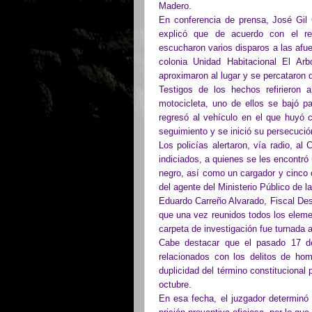
Madero.
En conferencia de prensa, José Gil G
explicó que de acuerdo con el rep
escucharon varios disparos a las afue
colonia Unidad Habitacional El Ar
aproximaron al lugar y se percataron 
Testigos de los hechos refirieron 
motocicleta, uno de ellos se bajó pa
regresó al vehículo en el que huyó 
seguimiento y se inició su persecució
Los policías alertaron, vía radio, a
indiciados, a quienes se les encontr
negro, así como un cargador y cinco 
del agente del Ministerio Público de l
Eduardo Carreño Alvarado, Fiscal De
que una vez reunidos todos los eleme
carpeta de investigación fue turnada a
Cabe destacar que el pasado 17 de 
relacionados con los delitos de homi
duplicidad del término constitucional 
octubre.
En esa fecha, el juzgador determinó